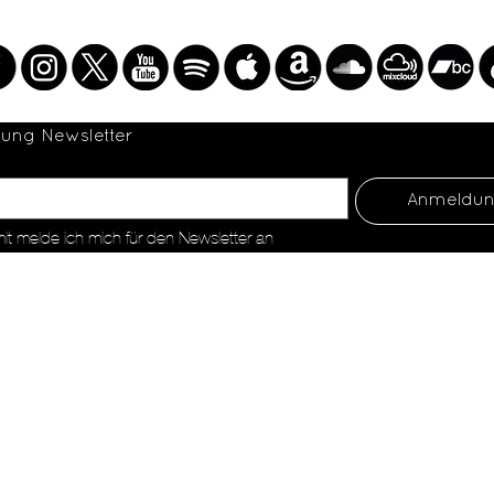
Anmeldung Newsletter	
Anmeldu
mit melde ich mich für den Newsletter an
Webdesign: picaloo.ch
Impress